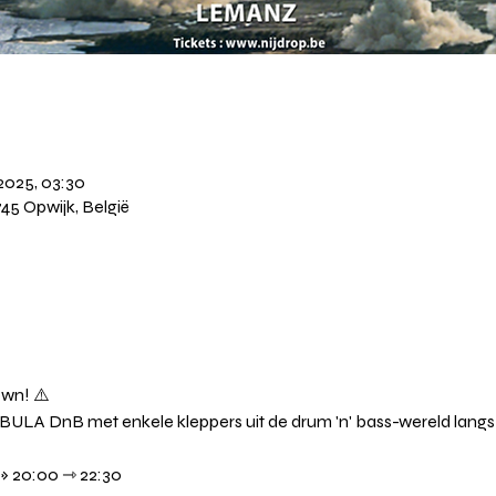
2025, 03:30
745 Opwijk, België
own! ⚠️
ULA DnB met enkele kleppers uit de drum 'n' bass-wereld langs i
» 20:00 ⇾ 22:30