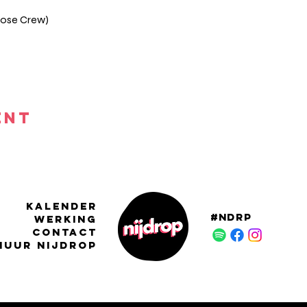
oose Crew)
ENT
KALENDER
#NDRP
WERKING
CONTACT
HUUR NIJDROP