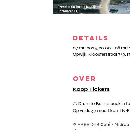
DETAILS
07 mrt 2025, 20:00 – 08 mrt 
Opwijk, Kloosterstraat 7/9, 1
OVER
Koop Tickets
⚠️ Drum to Bass is back in t
Op vrijdag 7 maart komt NÆB
🍻FREE DnB Café - Nijdrop 