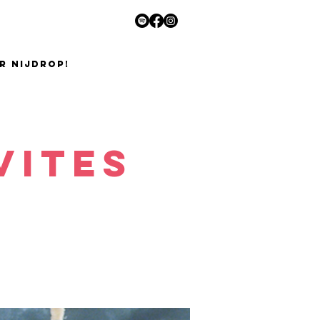
R NIJDROP!
vites
B