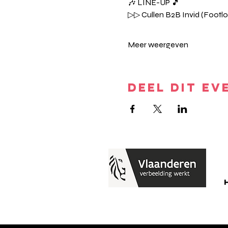
🎶 LINE-UP 🎵
▷▷ Cullen B2B Invid (Footl
Meer weergeven
DEEL DIT EV