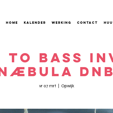
HOME
KALENDER
WERKING
CONTACT
HUU
 To Bass in
NÆBULA Dn
vr 07 mrt
  |  
Opwijk