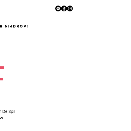
R NIJDROP!
-
t
n De Spil
w.