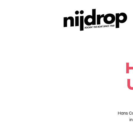
Hans Coo
i