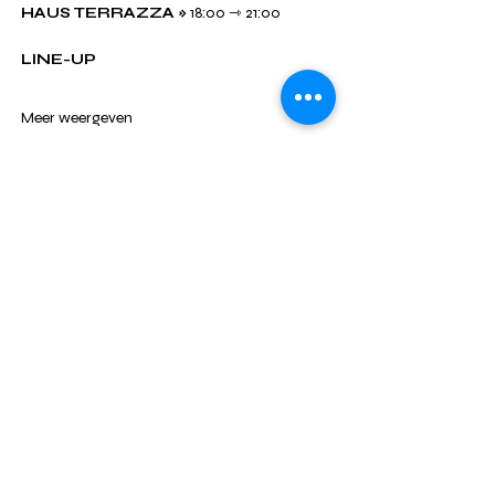
HAUS TERRAZZA » 
18:00 ⇾ 21:00
LINE-UP
Meer weergeven
DEEL DIT EVENT
KALENDER
#NDRP
WERKING
CONTACT
HUUR NIJDROP
INSCHRIJVEN NIEUWSBRIEF