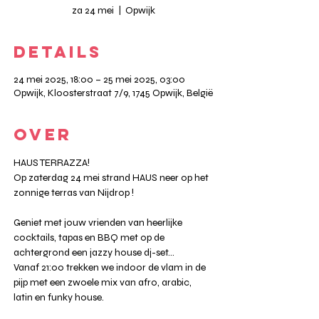
za 24 mei
  |  
Opwijk
DETAILS
24 mei 2025, 18:00 – 25 mei 2025, 03:00
Opwijk, Kloosterstraat 7/9, 1745 Opwijk, België
OVER
HAUS TERRAZZA!
Op zaterdag 24 mei strand HAUS neer op het 
zonnige terras van Nijdrop !
Geniet met jouw vrienden van heerlijke 
cocktails, tapas en BBQ met op de 
achtergrond een jazzy house dj-set…
Vanaf 21:00 trekken we indoor de vlam in de 
pijp met een zwoele mix van afro, arabic, 
latin en funky house.