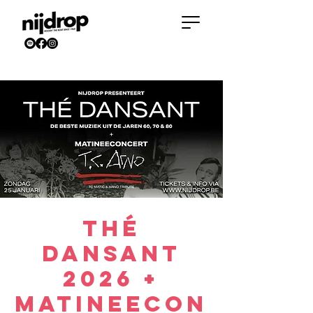
Thé
Dansant
2026 +
Matineecon