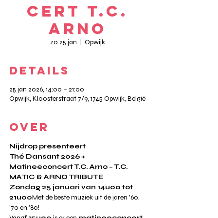
cert T.C.
Arno
zo 25 jan
  |  
Opwijk
DETAILS
25 jan 2026, 14:00 – 21:00
Opwijk, Kloosterstraat 7/9, 1745 Opwijk, België
OVER
Nijdrop presenteert
Thé Dansant 2026 + 
Matineeconcert T.C. Arno – T.C. 
MATIC & ARNO TRIBUTE
Zondag 25 januari van 14u00 tot 
21u00
Met de beste muziek uit de jaren ’60, 
’70 en ’80!
Vanaf 
15u00
 is er een 
matineeconcert 