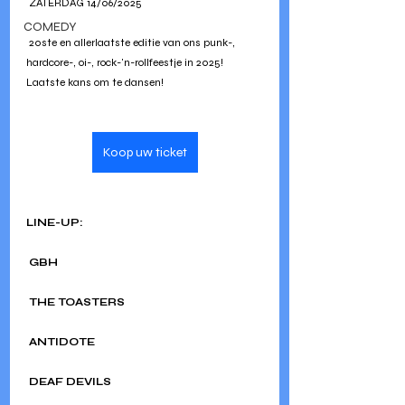
 ZATERDAG 14/06/2025
COMEDY
 20ste en allerlaatste editie van ons punk-, 
hardcore-, oi-, rock-'n-rollfeestje in 2025! 
Laatste kans om te dansen!
Koop uw ticket
LINE-UP:
GBH
THE TOASTERS
ANTIDOTE
DEAF DEVILS