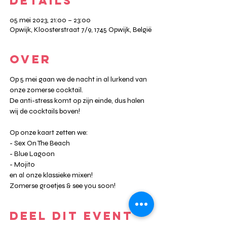
DETAILS
05 mei 2023, 21:00 – 23:00
Opwijk, Kloosterstraat 7/9, 1745 Opwijk, België
OVER
Op 5 mei gaan we de nacht in al lurkend van 
onze zomerse cocktail.

De anti-stress komt op zijn einde, dus halen 
wij de cocktails boven!
Op onze kaart zetten we:

- Sex On The Beach

- Blue Lagoon

- Mojito

en al onze klassieke mixen!
Zomerse groetjes & see you soon!
DEEL DIT EVENT