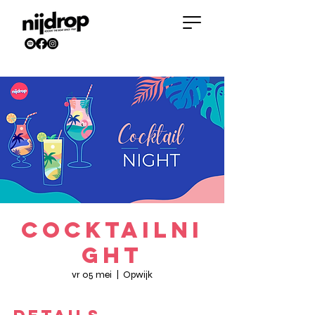
Cocktailni
ght
vr 05 mei
  |  
Opwijk