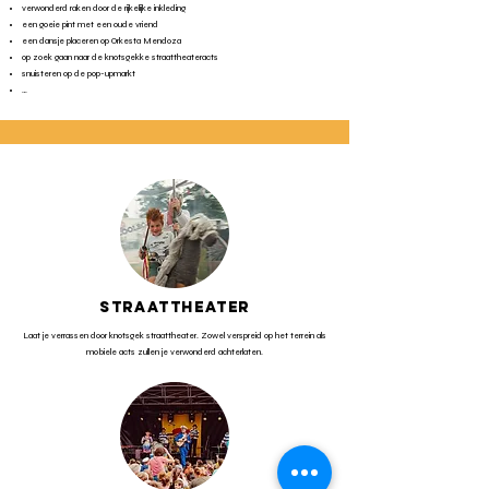
verwonderd raken door de rijkelijke inkleding
een goeie pint met een oude vriend
een dansje placeren op Orkesta Mendoza
op zoek gaan naar de knotsgekke straattheateracts
snuisteren op de pop-upmarkt
…
STRAATTHEATER
Laat je verrassen door knotsgek straattheater. Zowel verspreid op het terrein als
mobiele acts zullen je verwonderd achterlaten.