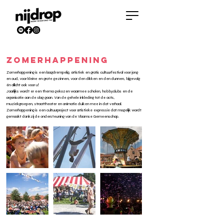
ZOMERHAPPENING
Zomerhappening is een laagdrempelig, artistiek en gratis cultuurfestival voor jong
en oud, voor kleine en grote gezinnen, voor den dikken en den dunnen, bijgevolg
én allicht ook voor u!
Jaarlijks wordt er een thema gekozen waarmee scholen, hobbyclubs en de
organisatie aan de slag gaan. Van de gehele inkleding tot de acts,
muziekgroepen, straattheater en animatie duiken mee in dat verhaal.
Zomerhappening is een cultuurproject voor artistieke expressie dat mogelijk wordt
gemaakt dankzij de ondersteuning van de Vlaamse Gemeenschap.