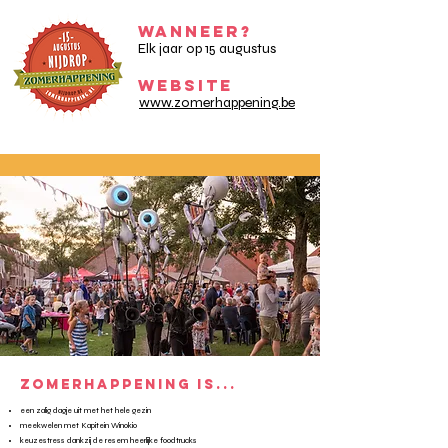
WANNEER?
Elk jaar op 15 augustus
WEBSITE
www.zomerhappening.be
ZOMERHAPPENING IS...
een zalig dagje uit met het hele gezin
meekwelen met Kapitein Winokio
keuzestress dankzij de resem heerlijke foodtrucks