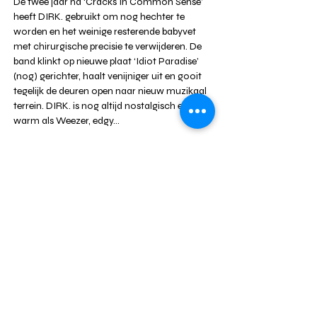
De twee jaar na ‘Cracks In Common Sense’ 
heeft DIRK. gebruikt om nog hechter te 
worden en het weinige resterende babyvet 
met chirurgische precisie te verwijderen. De 
band klinkt op nieuwe plaat ‘Idiot Paradise’ 
(nog) gerichter, haalt venijniger uit en gooit 
tegelijk de deuren open naar nieuw muzikaal 
terrein. DIRK. is nog altijd nostalgisch en 
warm als Weezer, edgy…
Meer weergeven
DEEL DIT EVENT