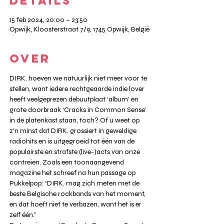
DETAILS
15 feb 2024, 20:00 – 23:50
Opwijk, Kloosterstraat 7/9, 1745 Opwijk, België
OVER
DIRK. hoeven we natuurlijk niet meer voor te 
stellen, want iedere rechtgeaarde indie lover 
heeft veelgeprezen debuutplaat ‘album’ en 
grote doorbraak ‘Cracks in Common Sense’ 
in de platenkast staan, toch? Of u weet op 
z’n minst dat DIRK. grossiert in geweldige 
radiohits en is uitgegroeid tot één van de 
populairste en strafste (live-)acts van onze 
contreien. Zoals een toonaangevend 
magazine het schreef na hun passage op 
Pukkelpop: “DIRK. mag zich meten met de 
beste Belgische rockbands van het moment, 
en dat hoeft niet te verbazen, want het is er 
zelf één.”