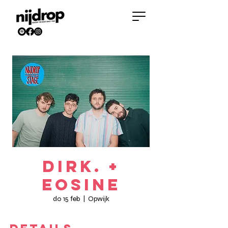
DIRK. +
Eosine
do 15 feb
  |  
Opwijk