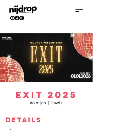
EXIT 2025
do 01 jan
  |  
Opwijk
DETAILS