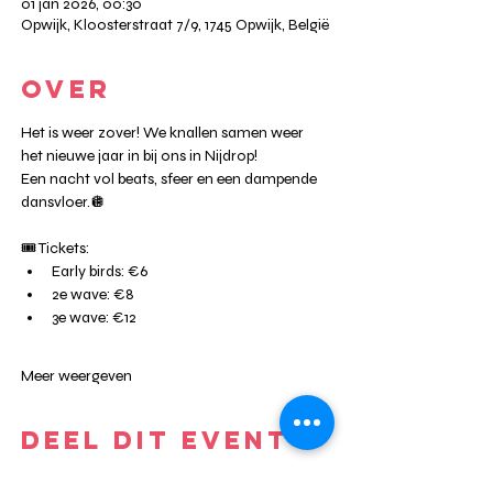
01 jan 2026, 00:30
Opwijk, Kloosterstraat 7/9, 1745 Opwijk, België
OVER
Het is weer zover! We knallen samen weer 
het nieuwe jaar in bij ons in Nijdrop!
Een nacht vol beats, sfeer en een dampende 
dansvloer.🪩
🎟 Tickets:
Early birds: €6
2e wave: €8
3e wave: €12
Meer weergeven
DEEL DIT EVENT