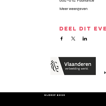
00u –0 1u: Fabriance
Meer weergeven
DEEL DIT EV
Nijdrop ©2025