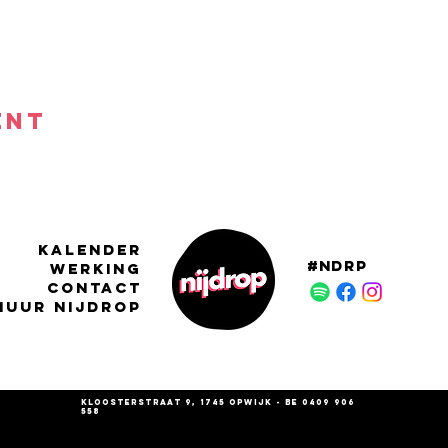
ENT
KALENDER
#NDRP
WERKING
CONTACT
HUUR NIJDROP
Kloosterstraat 9, 1745 Opwijk - BE 0409 906
558