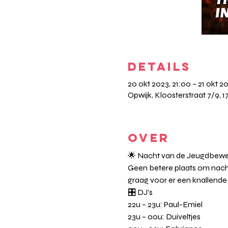
DETAILS
20 okt 2023, 21:00 – 21 okt 2
Opwijk, Kloosterstraat 7/9, 1
OVER
🌟 Nacht van de Jeugdbewe
Geen betere plaats om nacht
graag voor er een knallende
🎛️ DJ's
22u – 23u: Paul-Emiel
23u – 00u: Duiveltjes