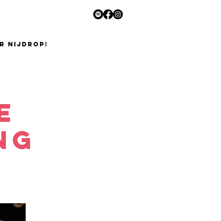
R NIJDROP!
e
ng