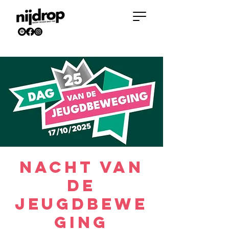
Nacht van
de
Jeugdbewe
ging