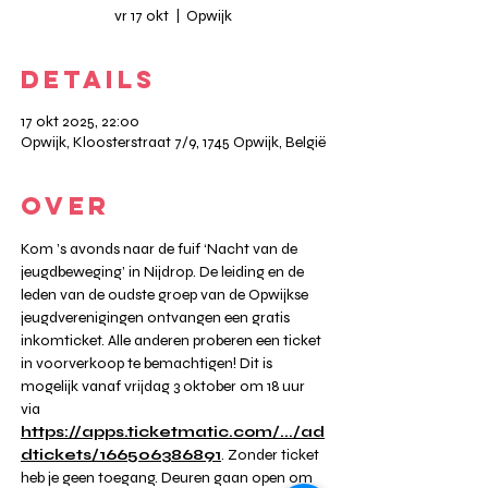
vr 17 okt
  |  
Opwijk
DETAILS
17 okt 2025, 22:00
Opwijk, Kloosterstraat 7/9, 1745 Opwijk, België
OVER
Kom ’s avonds naar de fuif ‘Nacht van de 
jeugdbeweging’ in Nijdrop. De leiding en de 
leden van de oudste groep van de Opwijkse 
jeugdverenigingen ontvangen een gratis 
inkomticket. Alle anderen proberen een ticket 
in voorverkoop te bemachtigen! Dit is 
mogelijk vanaf vrijdag 3 oktober om 18 uur 
via 
https://apps.ticketmatic.com/.../ad
dtickets/166506386891
. Zonder ticket 
heb je geen toegang. Deuren gaan open om 