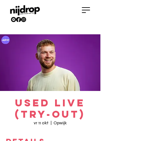
USED live
(try-out)
vr 11 okt
  |  
Opwijk