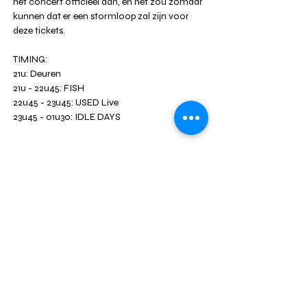
het concert officieel aan, en het zou zomaar 
kunnen dat er een stormloop zal zijn voor 
deze tickets.
TIMING:
21u: Deuren
21u - 22u45: FISH
22u45 - 23u45: USED Live
23u45 - 01u30: IDLE DAYS
Meer weergeven
DEEL DIT EVENT