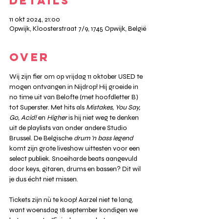
DETAILS
11 okt 2024, 21:00
Opwijk, Kloosterstraat 7/9, 1745 Opwijk, België
OVER
Wij zijn fier om op vrijdag 11 oktober USED te 
mogen ontvangen in Nijdrop! Hij groeide in 
no time uit van Belofte (met hoofdletter B) 
tot Superster. Met hits als 
Mistakes, You Say, 
Go, Acid!
 en 
Higher
 is hij niet weg te denken 
uit de playlists van onder andere Studio 
Brussel. De Belgische 
drum 'n bass legend
komt zijn grote liveshow uittesten voor een 
select publiek. Snoeiharde beats aangevuld 
door keys, gitaren, drums en bassen? Dit wil 
je dus écht niet missen.
Tickets zijn nù te koop! Aarzel niet te lang, 
want woensdag 18 september kondigen we 