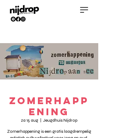
Zomerhapp
ening
za 15 aug
  |  
Jeugdhuis Nijdrop
Zomerhappening is een gratis laagdrempelig
artistiek cultuurfestival voor jong en oud.