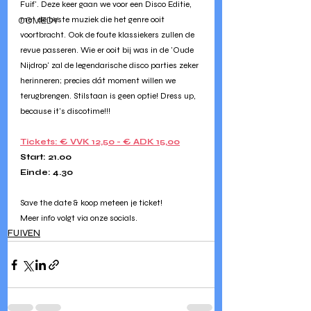
Fuif'. Deze keer gaan we voor een Disco Editie, 
COMEDY
met de beste muziek die het genre ooit 
voortbracht. Ook de foute klassiekers zullen de 
revue passeren. Wie er ooit bij was in de 'Oude 
Nijdrop' zal de legendarische disco parties zeker 
herinneren; precies dát moment willen we 
terugbrengen. Stilstaan is geen optie! Dress up, 
because it's discotime!!!
Tickets: € VVK 12,50 - € ADK 15,00
Start: 21.00 
Einde: 4.30
Save the date & koop meteen je ticket! 
Meer info volgt via onze socials.
FUIVEN