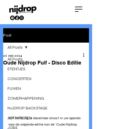
Post
All Posts
20 sep 2024
All Posts
Oude Nijdrop Fuif - Disco Editie
ETENTJES
CONCERTEN
FUIVEN
ZOMERHAPPENING
NIJDROP BACKSTAGE
ACTIVITEITEN
Zet zaterdag 21 december alvast in uw agenda 
voor de volgende editie van de 'Oude Nijdrop 
JOBS